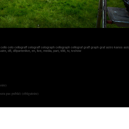
,
cello celo cellograff celograff celograph cellograph cellograf graff graph graf astro kanos as
saire
,
d8
,
d8partenlive
,
en
,
live
,
media
,
part
,
télé
,
tv
,
tvshow
oire)
sera pas publié) (obligatoire)