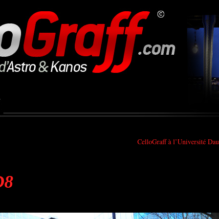
CelloGraff à l’Université Da
D8