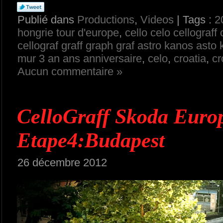
Publié dans
Productions
,
Videos
| Tags :
2
hongrie tour d'europe
,
cello celo cellograff
cellograf graff graph graf astro kanos asto
mur 3 an ans anniversaire
,
celo
,
croatia
,
cr
Aucun commentaire »
CelloGraff Skoda Eur
Etape4:Budapest
26 décembre 2012