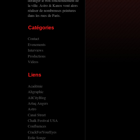
deranger le bon fonctionnement de
la ville. Astro & Kanos vont alors
réaliser de nombreuses peintures
dans les rues de Paris.
Catégories
Contact
Evenements
Interviews
Productions
Videos
Liens
Académie
Ahgraphic
AllCityBlog
Artaq Angers
Astro
Canal Street
Chalk Festival USA
Confluences
CrackForYourEyes
Eolie Songe