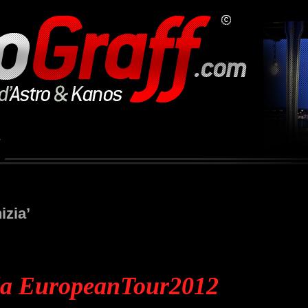
izia’
da EuropeanTour2012