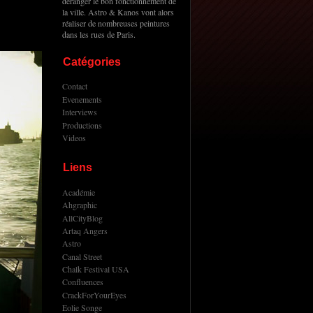
deranger le bon fonctionnement de
la ville. Astro & Kanos vont alors
réaliser de nombreuses peintures
dans les rues de Paris.
Catégories
Contact
Evenements
Interviews
Productions
Videos
Liens
Académie
Ahgraphic
AllCityBlog
Artaq Angers
Astro
Canal Street
Chalk Festival USA
Confluences
CrackForYourEyes
Eolie Songe