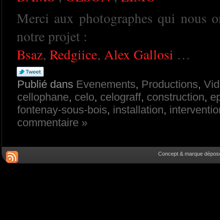
Merci aux photographes qui nous o
notre projet :
Bsaz
,
Redgiice
,
Alex Gallosi
…
Publié dans
Evenements
,
Productions
,
Vi
cellophane
,
celo
,
celograff
,
construction
,
e
fontenay-sous-bois
,
installation
,
interventio
commentaire »
Concept & marque déposée 