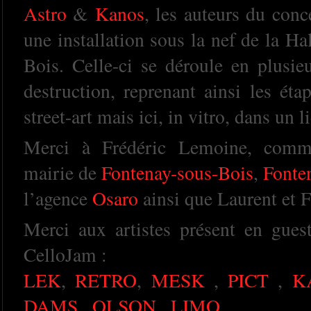
Astro
&
Kanos
, les auteurs du conc
une installation sous la nef de la H
Bois. Celle-ci se déroule en plusie
destruction, reprenant ainsi les ét
street-art mais ici, in vitro, dans un 
Merci à Frédéric Lemoine, commis
mairie de
Fontenay-sous-Bois
,
Fonte
l’agence
Osaro
ainsi que Laurent et F
Merci aux artistes présent en guest 
CelloJam :
LEK
,
RETRO
,
MESK
,
PICT
,
K
DAMS
,
OLSON
,
LIMO