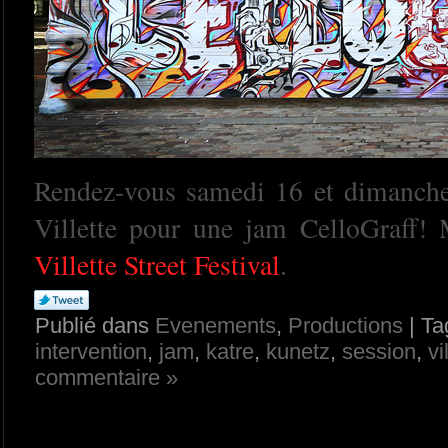
Rendez-vous samedi 16 et dimanche
Villette pour une jam CelloGraff!
Villette Street Festival
.
Publié dans
Evenements
,
Productions
| Ta
intervention
,
jam
,
katre
,
kunetz
,
session
,
vi
commentaire »