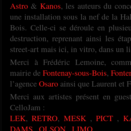
Astro
&
Kanos
, les auteurs du conc
une installation sous la nef de la H
Bois. Celle-ci se déroule en plusie
destruction, reprenant ainsi les ét
street-art mais ici, in vitro, dans un 
Merci à Frédéric Lemoine, commis
mairie de
Fontenay-sous-Bois
,
Fonte
l’agence
Osaro
ainsi que Laurent et F
Merci aux artistes présent en guest 
CelloJam :
LEK
,
RETRO
,
MESK
,
PICT
,
K
DAMS
,
OLSON
,
LIMO