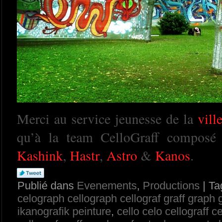
Merci au service jeunesse de la
vill
qu’à la team CelloGraff composé
Kashink
,
Hastr
,
Astro
&
Kanos
.
Publié dans
Evenements
,
Productions
| Ta
celograph cellograph cellograf graff graph 
ikanografik peinture
,
cello celo cellograff 