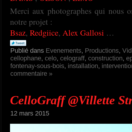
Merci aux photographes qui nous o
notre projet :
Bsaz
,
Redgiice
,
Alex Gallosi
…
Publié dans
Evenements
,
Productions
,
Vi
cellophane
,
celo
,
celograff
,
construction
,
e
fontenay-sous-bois
,
installation
,
interventio
commentaire »
CelloGraff @Villette Str
12 mars 2015