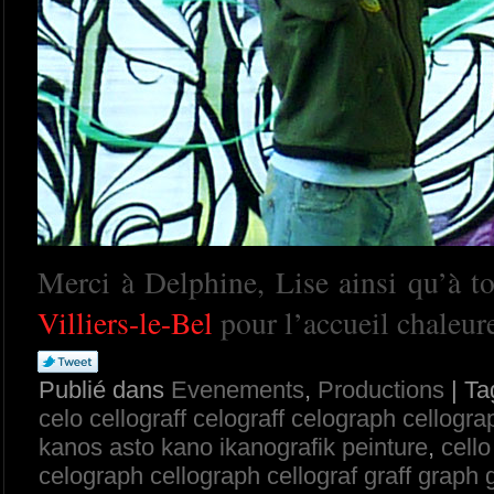
Merci à Delphine, Lise ainsi qu’à to
Villiers-le-Bel
pour l’accueil chaleur
Publié dans
Evenements
,
Productions
| Ta
celo cellograff celograff celograph cellograp
kanos asto kano ikanografik peinture
,
cello
celograph cellograph cellograf graff graph 