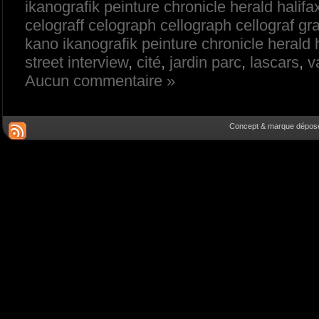
ikanografik peinture chronicle herald halif
celograff celograph cellograph cellograf gr
kano ikanografik peinture chronicle herald
street interview
,
cité
,
jardin parc
,
lascars
,
v
Aucun commentaire »
Concept & marque déposée 